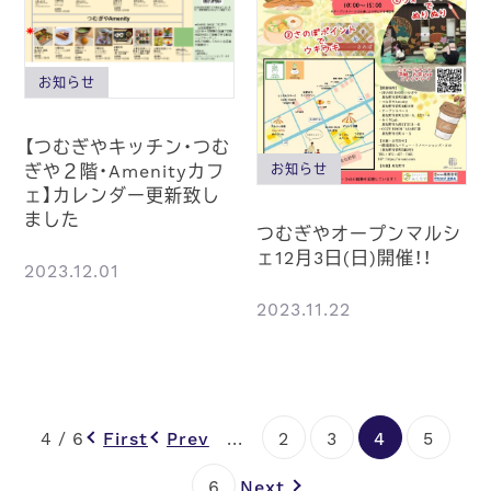
お知らせ
【つむぎやキッチン・つむ
ぎや２階・Amenityカフ
お知らせ
ェ】カレンダー更新致し
ました
つむぎやオープンマルシ
ェ12月3日(日)開催！！
2023.12.01
2023.11.22
4 / 6
First
Prev
...
2
3
4
5
6
Next