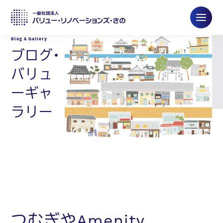
ブログ・
バリュ
ーギャ
ラリー
つむぎやAmenity