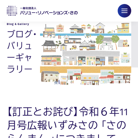
ブログ・
バリュ
ーギャ
ラリー
【訂正とお詫び】令和６年11
月号広報いずみさの 「さの