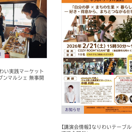
庵
りわい実践マーケット
プンマルシェ 無事開
！
お知らせ
【講演会情報】なりわいテーブ