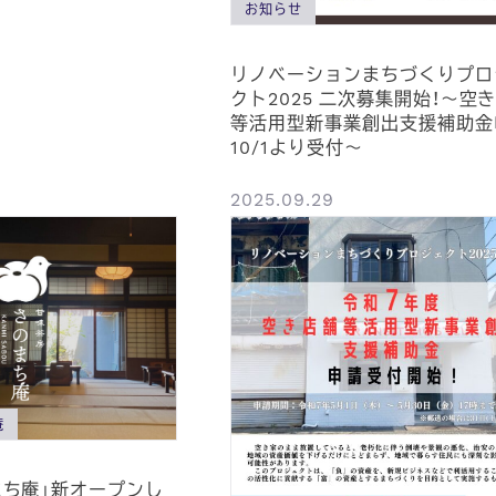
お知らせ
リノベーションまちづくりプロ
クト2025 二次募集開始！～空
等活用型新事業創出支援補助金
10/1より受付～
2025.09.29
庵
まち庵」新オープンし