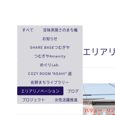
すべて
甘味茶房さのまち庵
お知らせ
SHARE BASEつむぎや
エリア
つむぎやAmenity
めぐりLab.
COZY ROOM “ASAHI” 遊
佐野まちライブラリー
エリアリノベーション
ブログ
プロジェクト
女性活躍推進