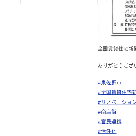
全国賃貸住宅新
ありがとうござ
#泉佐野市
#全国賃貸住宅
#リノベーショ
#商店街
#官民連携
#活性化