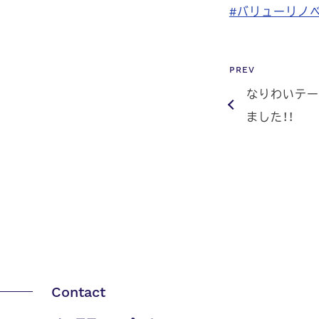
#バリューリノ
PREV
なりわいテー
ました！！