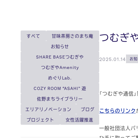
つむぎ
すべて
甘味茶房さのまち庵
お知らせ
SHARE BASEつむぎや
2025.01.14
お知
つむぎやAmenity
めぐりLab.
COZY ROOM “ASAHI” 遊
「つむぎや通信」
佐野まちライブラリー
エリアリノベーション
ブログ
こちらのリン
ク
プロジェクト
女性活躍推進
一般社団法人バリ
ひ手に取ってご