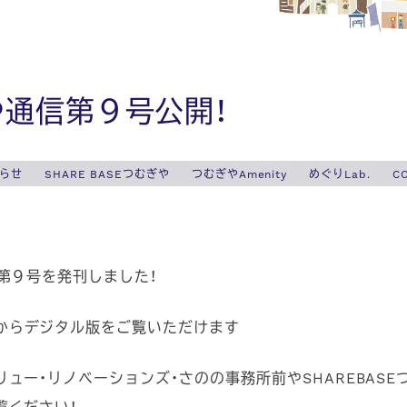
や通信第９号公開！
らせ
SHARE BASEつむぎや
つむぎやAmenity
めぐりLab.
C
第９号を発刊しました！
からデジタル版をご覧いただけます
ュー・リノベーションズ・さのの事務所前やSHAREBAS
覧ください！